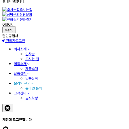
절대사절합니다.
오시는길
상담문의
전화걸기
QUICK
Menu
현민공업사
관리자로그인
회사소개
인사말
오시는 길
제품소개
제품소개
납품실적
납품실적
온라인 문의
온라인 문의
고객센터
공지사항
계정에 로그인합니다