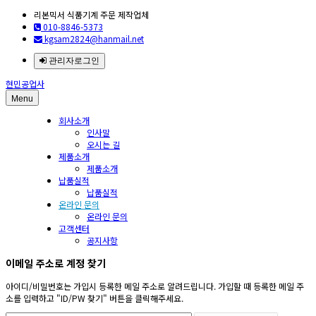
리본믹서 식품기계 주문 제작업체
010-8846-5373
kgsam2824@hanmail.net
관리자로그인
현민공업사
Menu
회사소개
인사말
오시는 길
제품소개
제품소개
납품실적
납품실적
온라인 문의
온라인 문의
고객센터
공지사항
이메일 주소로 계정 찾기
아이디/비밀번호는 가입시 등록한 메일 주소로 알려드립니다. 가입할 때 등록한 메일 주
소를 입력하고 "ID/PW 찾기" 버튼을 클릭해주세요.